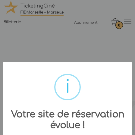
TicketingCiné
FIDMarseille - Marseille
Billetterie
Abonnement
0
Votre site de réservation
évolue !