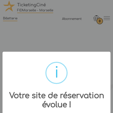
TicketingCiné
FIDMarseille - Marseille
Billetterie
Abonnement
0
Votre site de réservation
évolue !