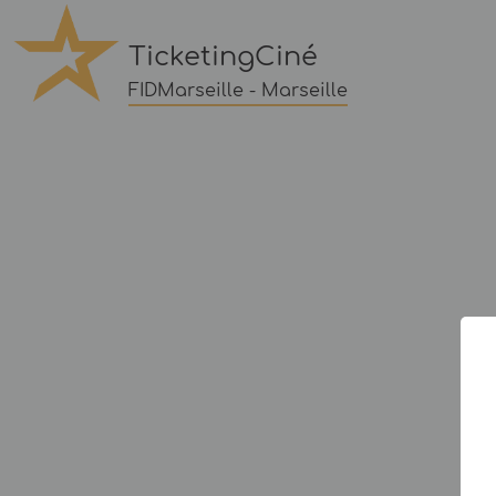
TicketingCiné
FIDMarseille - Marseille