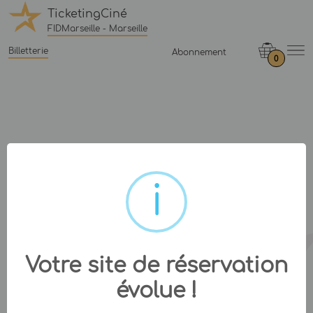
TicketingCiné
FIDMarseille - Marseille
Billetterie
Abonnement
0
Votre site de réservation
évolue !