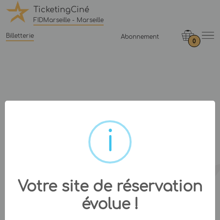
TicketingCiné
FIDMarseille - Marseille
Billetterie
Abonnement
0
Votre site de réservation
évolue !