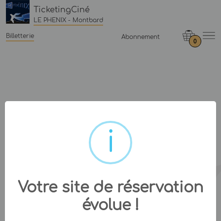
TicketingCiné
LE PHENIX - Montbard
Billetterie
Abonnement
0
Votre site de réservation
évolue !