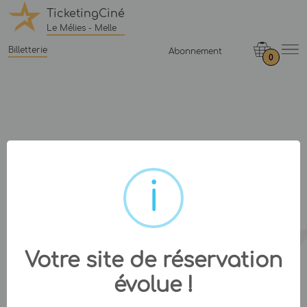
TicketingCiné
Le Mélies - Melle
Billetterie
Abonnement
0
Votre site de réservation
évolue !