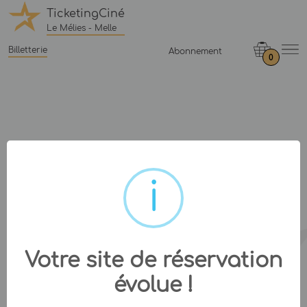
TicketingCiné
Le Mélies - Melle
Billetterie
Abonnement
0
Votre site de réservation
évolue !