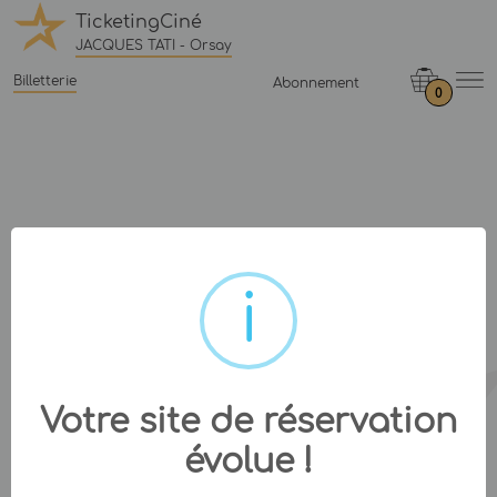
TicketingCiné
JACQUES TATI - Orsay
Billetterie
Abonnement
0
Votre site de réservation
évolue !