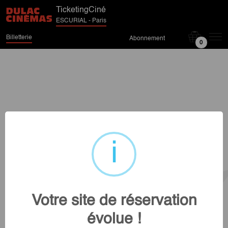
TicketingCiné
ESCURIAL - Paris
Billetterie
Abonnement
0
Votre site de réservation
évolue !