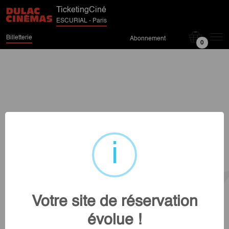
TicketingCiné
ESCURIAL - Paris
Billetterie
Abonnement
0
Votre site de réservation
évolue !