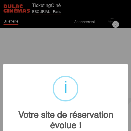
TicketingCiné
ESCURIAL - Paris
Billetterie
Abonnement
0
Votre site de réservation
évolue !