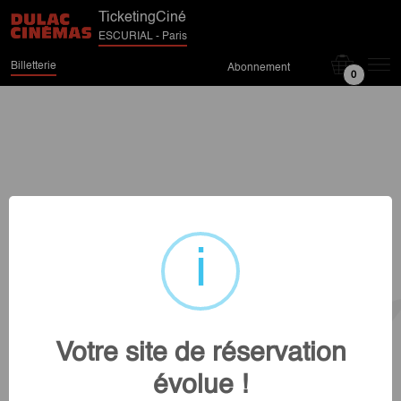
TicketingCiné
ESCURIAL - Paris
Billetterie
Abonnement
0
Votre site de réservation
évolue !