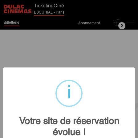
TicketingCiné
ESCURIAL - Paris
Billetterie
Abonnement
0
Votre site de réservation
évolue !