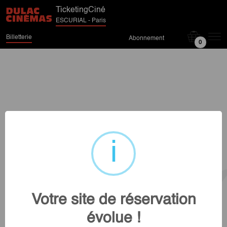
TicketingCiné
ESCURIAL - Paris
Billetterie
Abonnement
0
Votre site de réservation
évolue !