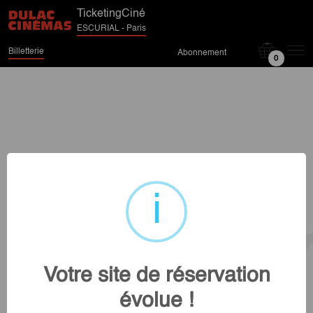
TicketingCiné
ESCURIAL - Paris
Billetterie
Abonnement
0
Votre site de réservation
évolue !