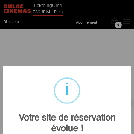
TicketingCiné
ESCURIAL - Paris
Billetterie
Abonnement
0
Votre site de réservation
évolue !