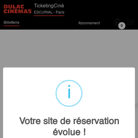
TicketingCiné
ESCURIAL - Paris
Billetterie
Abonnement
0
Votre site de réservation
évolue !