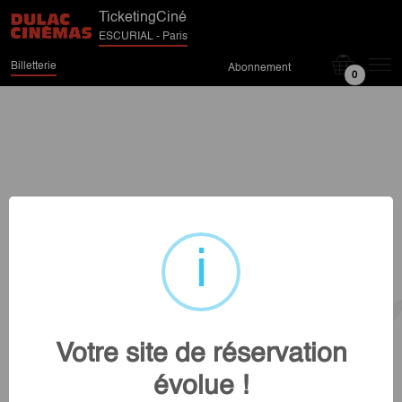
TicketingCiné
ESCURIAL - Paris
Billetterie
Abonnement
0
Votre site de réservation
évolue !