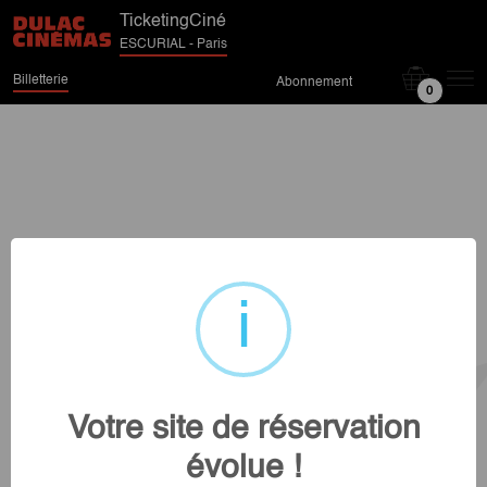
TicketingCiné
ESCURIAL - Paris
Billetterie
Abonnement
0
Votre site de réservation
évolue !