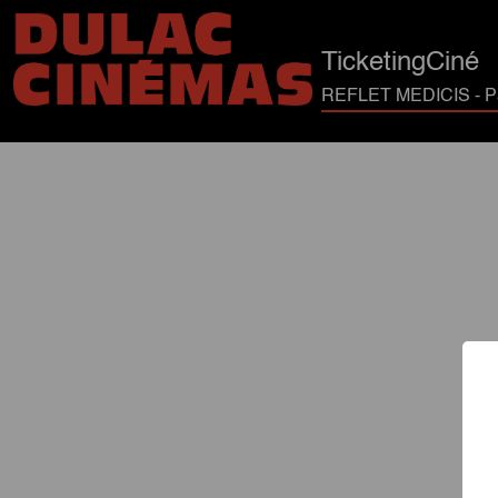
TicketingCiné
REFLET MEDICIS - Pa