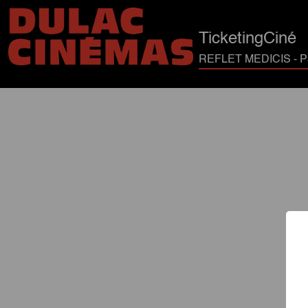
TicketingCiné
REFLET MEDICIS - Pa