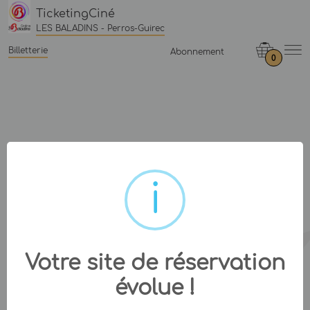
TicketingCiné
LES BALADINS - Perros-Guirec
Billetterie
Abonnement
0
Votre site de réservation
évolue !