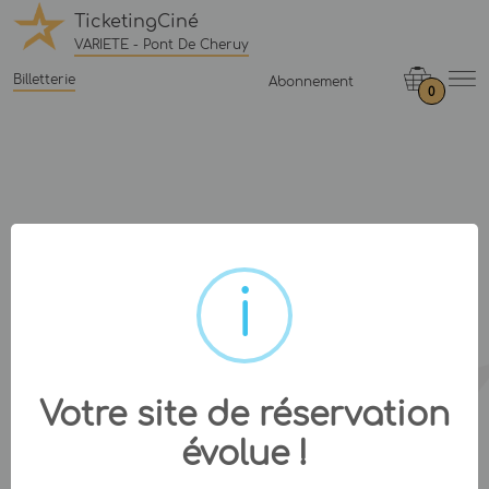
TicketingCiné
VARIETE - Pont De Cheruy
Billetterie
Abonnement
0
Votre site de réservation
évolue !