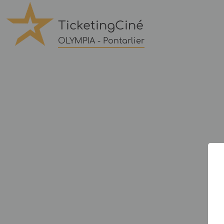
TicketingCiné
OLYMPIA - Pontarlier