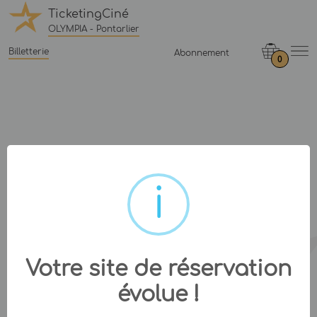
TicketingCiné
OLYMPIA - Pontarlier
Billetterie
Abonnement
0
Votre site de réservation
évolue !