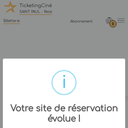
TicketingCiné
SAINT PAUL - Reze
Billetterie
Abonnement
0
Votre site de réservation
évolue !