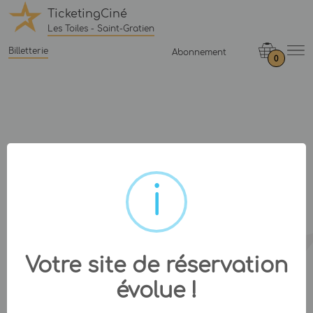
TicketingCiné
Les Toiles - Saint-Gratien
Billetterie
Abonnement
0
Votre site de réservation
évolue !