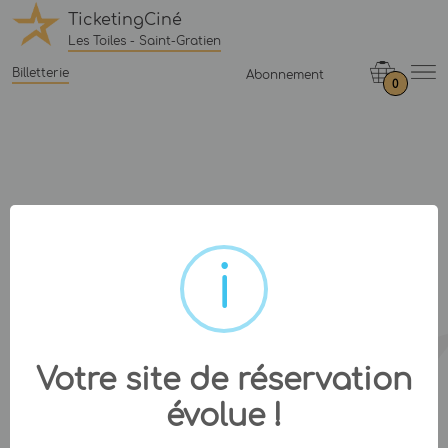
TicketingCiné
Les Toiles - Saint-Gratien
Billetterie
Abonnement
0
Votre site de réservation
évolue !