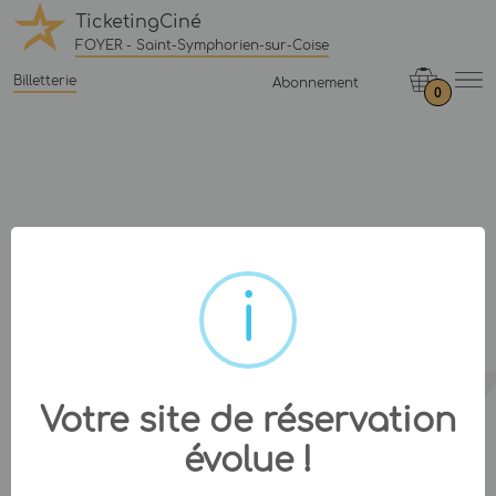
TicketingCiné
FOYER - Saint-Symphorien-sur-Coise
Billetterie
Abonnement
0
Votre site de réservation
évolue !