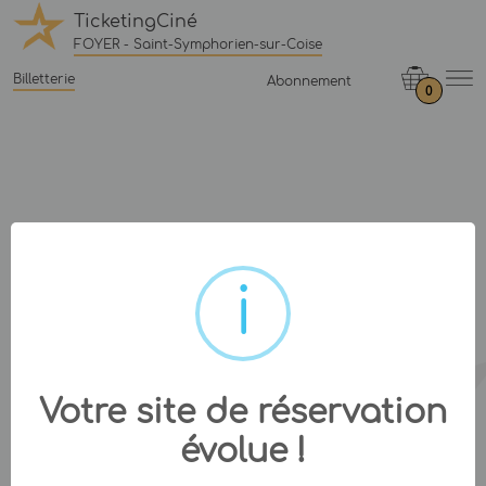
TicketingCiné
FOYER - Saint-Symphorien-sur-Coise
Billetterie
Abonnement
0
Votre site de réservation
évolue !