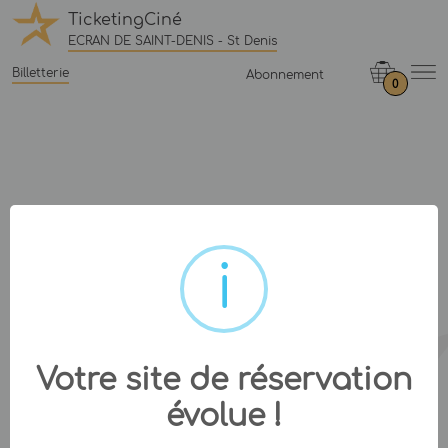
TicketingCiné
ECRAN DE SAINT-DENIS - St Denis
Billetterie
Abonnement
0
Votre site de réservation
évolue !