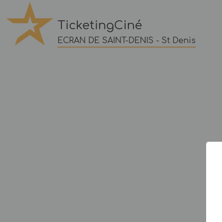
TicketingCiné
ECRAN DE SAINT-DENIS - St Denis