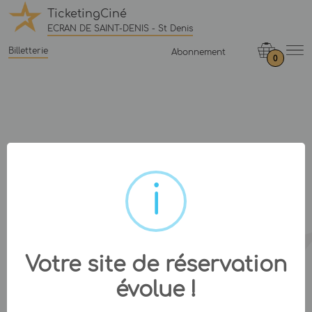
TicketingCiné
ECRAN DE SAINT-DENIS - St Denis
Billetterie
Abonnement
0
Votre site de réservation
évolue !