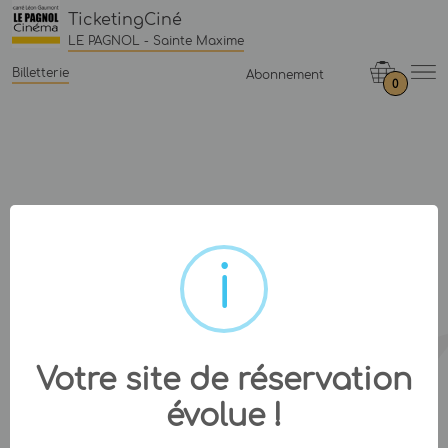
TicketingCiné
LE PAGNOL - Sainte Maxime
Billetterie
Abonnement
0
Votre site de réservation
évolue !