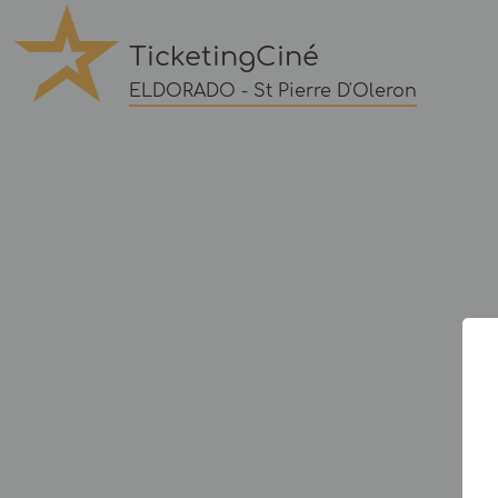
TicketingCiné
ELDORADO - St Pierre D'Oleron