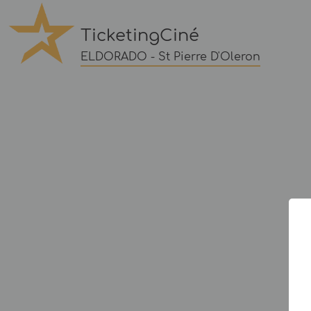
TicketingCiné
ELDORADO - St Pierre D'Oleron