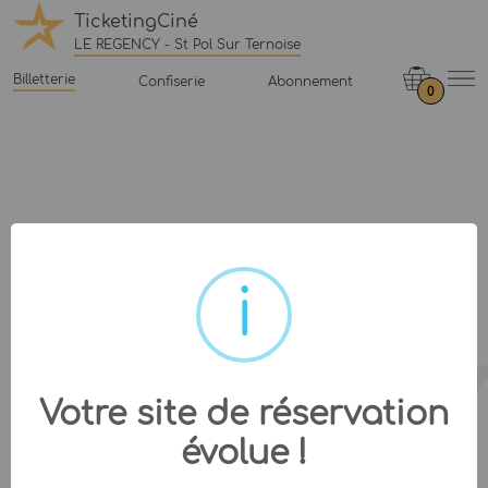
TicketingCiné
LE REGENCY - St Pol Sur Ternoise
Billetterie
Confiserie
Abonnement
0
Votre site de réservation
évolue !