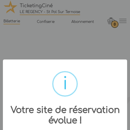
TicketingCiné
LE REGENCY - St Pol Sur Ternoise
Billetterie
Confiserie
Abonnement
0
Votre site de réservation
évolue !