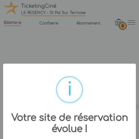
TicketingCiné
LE REGENCY - St Pol Sur Ternoise
Billetterie
Confiserie
Abonnement
0
Votre site de réservation
évolue !