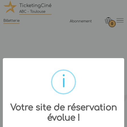
TicketingCiné
ABC - Toulouse
Billetterie
Abonnement
0
Votre site de réservation
évolue !