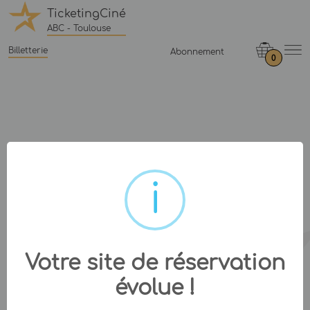
TicketingCiné
ABC - Toulouse
Billetterie
Abonnement
0
Votre site de réservation
évolue !