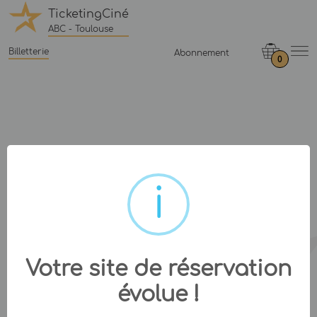
TicketingCiné
ABC - Toulouse
Billetterie
Abonnement
0
Votre site de réservation
évolue !