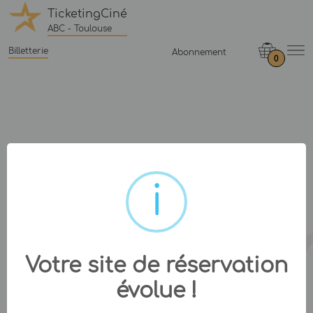
TicketingCiné
ABC - Toulouse
Billetterie
Abonnement
0
Votre site de réservation
évolue !