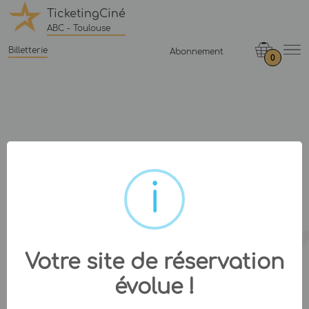
TicketingCiné
ABC - Toulouse
Billetterie
Abonnement
0
Votre site de réservation
évolue !