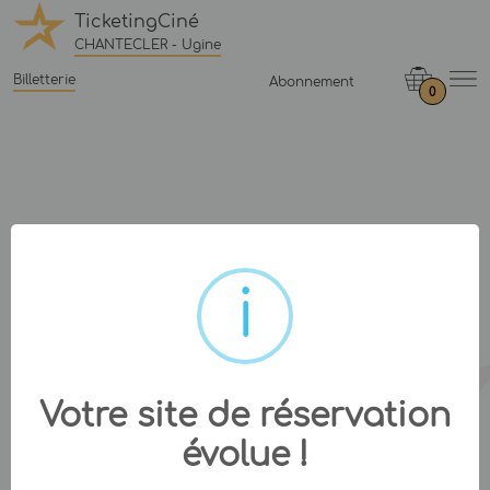
TicketingCiné
CHANTECLER - Ugine
Billetterie
Abonnement
0
Votre site de réservation
évolue !