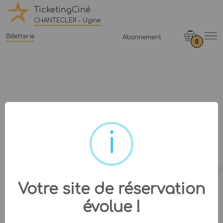
TicketingCiné
CHANTECLER - Ugine
Billetterie
Abonnement
0
Votre site de réservation
évolue !