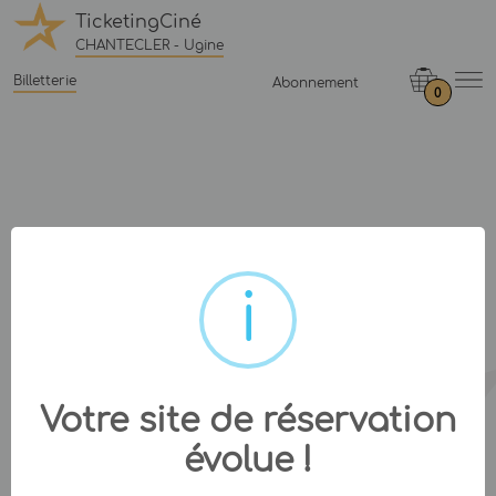
TicketingCiné
CHANTECLER - Ugine
Billetterie
Abonnement
0
Votre site de réservation
évolue !