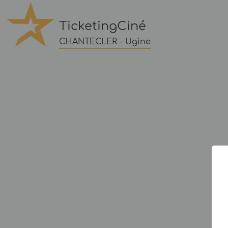
TicketingCiné
CHANTECLER - Ugine