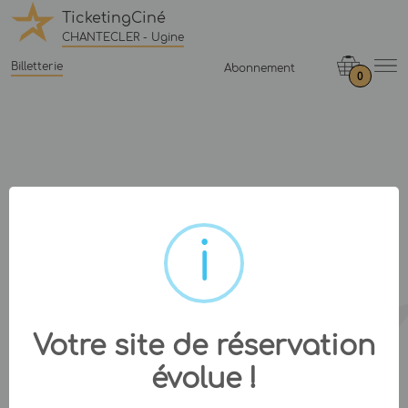
TicketingCiné
CHANTECLER - Ugine
Billetterie
Abonnement
0
Votre site de réservation
évolue !